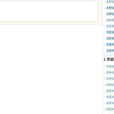
4月5
4月5
4月5
3月3
3月3
3月3
3月3
3月2
3月2
英超
5月4
5月4
5月4
5月4
4月2
4月2
4月2
4月2