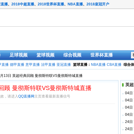
球直播
、
2018中超直播
、
2018世界杯直播
、
NBA直播
、
2018皇冠开户
播
足球视频
篮球视频
综合视频
世界杯直播
甲直播
德甲直播
意甲直播
法甲直播
亚冠直播
篮球直播：
NBA直播
CBA直播
综合
 4月13日 英超经典回顾 曼彻斯特联VS曼彻斯特城直播
英超
典回顾 曼彻斯特联VS曼彻斯特城直播
04日
无效，请进入
QQ直播网
主页查看最新直播信号
04日
04日
04日
24日
24日