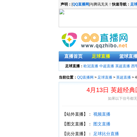
声明：
[
QQ直播网
]与腾讯无关！
快速导航：
足
直播首页
足球直播
篮球直
足球直播：
欧冠直播
中超直播
英超直播
西
当前位置：
QQ直播网
>
足球直播
>
英超直播
>
4月13日 英超经
如果以下信号都
【站外直播】：
视频直播
【图文直播】：
图文直播
【比分直播】：
足球比分直播