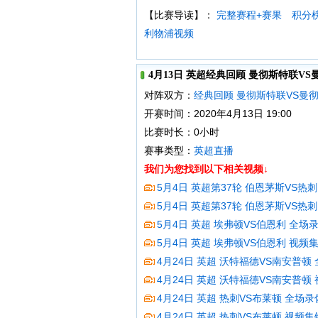
【比赛导读】：
完整赛程+赛果
积分
利物浦视频
4月13日 英超经典回顾 曼彻斯特联V
对阵双方：
经典回顾 曼彻斯特联VS曼
开赛时间：2020年4月13日 19:00
比赛时长：0小时
赛事类型：
英超直播
我们为您找到以下相关视频↓
5月4日 英超第37轮 伯恩茅斯VS热
5月4日 英超第37轮 伯恩茅斯VS热
5月4日 英超 埃弗顿VS伯恩利 全场
5月4日 英超 埃弗顿VS伯恩利 视频
4月24日 英超 沃特福德VS南安普顿
4月24日 英超 沃特福德VS南安普顿
4月24日 英超 热刺VS布莱顿 全场录
4月24日 英超 热刺VS布莱顿 视频集