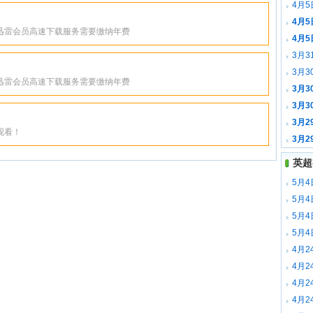
4月5
4月5
迅雷会员高速下载服务需要缴纳年费
4月5
3月3
3月3
迅雷会员高速下载服务需要缴纳年费
3月3
3月3
3月2
观看！
3月2
英超
5月4
5月4
5月4
5月4
4月2
4月2
4月2
4月2