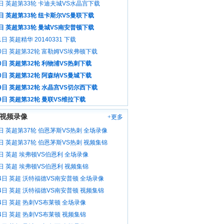
日 英超第33轮 卡迪夫城VS水晶宫下载
日 英超第33轮 纽卡斯尔VS曼联下载
日 英超第33轮 曼城VS南安普顿下载
1日 英超精华 20140331 下载
0日 英超第32轮 富勒姆VS埃弗顿下载
0日 英超第32轮 利物浦VS热刺下载
0日 英超第32轮 阿森纳VS曼城下载
9日 英超第32轮 水晶宫VS切尔西下载
9日 英超第32轮 曼联VS维拉下载
视频录像
+更多
日 英超第37轮 伯恩茅斯VS热刺 全场录像
日 英超第37轮 伯恩茅斯VS热刺 视频集锦
日 英超 埃弗顿VS伯恩利 全场录像
日 英超 埃弗顿VS伯恩利 视频集锦
4日 英超 沃特福德VS南安普顿 全场录像
4日 英超 沃特福德VS南安普顿 视频集锦
4日 英超 热刺VS布莱顿 全场录像
4日 英超 热刺VS布莱顿 视频集锦