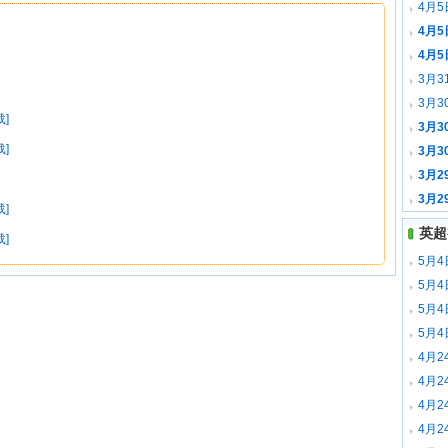
4月5
4月5
4月5
3月3
3月3
]
3月3
]
3月3
3月2
3月2
]
英超
]
5月4
5月4
5月4
5月4
4月2
4月2
4月2
4月2