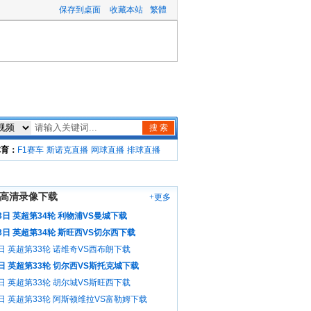
保存到桌面
收藏本站
繁體
搜 索
体育：
F1赛车
斯诺克直播
网球直播
排球直播
高清录像下载
+更多
3日 英超第34轮 利物浦VS曼城下载
3日 英超第34轮 斯旺西VS切尔西下载
日 英超第33轮 诺维奇VS西布朗下载
日 英超第33轮 切尔西VS斯托克城下载
日 英超第33轮 胡尔城VS斯旺西下载
5日 英超第33轮 阿斯顿维拉VS富勒姆下载