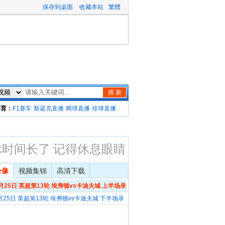
保存到桌面
收藏本站
繁體
搜 索
体育：
F1赛车
斯诺克直播
网球直播
排球直播
球时间长了 记得休息眼睛
录像
视频集锦
高清下载
11月25日 英超第13轮 埃弗顿vs卡迪夫城 上半场录
11月25日 英超第13轮 埃弗顿vs卡迪夫城 下半场录