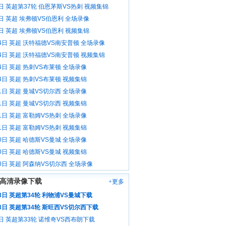
日 英超第37轮 伯恩茅斯VS热刺 视频集锦
日 英超 埃弗顿VS伯恩利 全场录像
日 英超 埃弗顿VS伯恩利 视频集锦
4日 英超 沃特福德VS南安普顿 全场录像
4日 英超 沃特福德VS南安普顿 视频集锦
4日 英超 热刺VS布莱顿 全场录像
4日 英超 热刺VS布莱顿 视频集锦
1日 英超 曼城VS切尔西 全场录像
1日 英超 曼城VS切尔西 视频集锦
1日 英超 富勒姆VS热刺 全场录像
1日 英超 富勒姆VS热刺 视频集锦
0日 英超 哈德斯VS曼城 全场录像
0日 英超 哈德斯VS曼城 视频集锦
0日 英超 阿森纳VS切尔西 全场录像
高清录像下载
+更多
3日 英超第34轮 利物浦VS曼城下载
3日 英超第34轮 斯旺西VS切尔西下载
日 英超第33轮 诺维奇VS西布朗下载