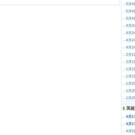
5月4
5月4
5月4
4月2
4月2
4月2
4月2
2月1
2月1
1月2
1月2
1月2
1月2
1月2
英超
4月1
4月1
4月5