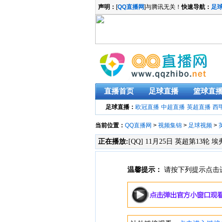
声明：
[
QQ直播网
]与腾讯无关！
快速导航：
足
直播首页
足球直播
篮球直
足球直播：
欧冠直播
中超直播
英超直播
西
当前位置：
QQ直播网
>
视频集锦
>
足球视频
>
正在播放:
[QQ] 11月25日 英超第13轮