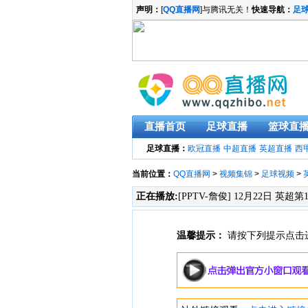
声明：
[
QQ直播网
]与腾讯无关！
快速导航：
足
直播首页
足球直播
篮球直
足球直播：
欧冠直播
中超直播
英超直播
西
当前位置：
QQ直播网
>
视频集锦
>
足球视频
>
正在播放:
[PPTV-詹俊] 12月22日 英