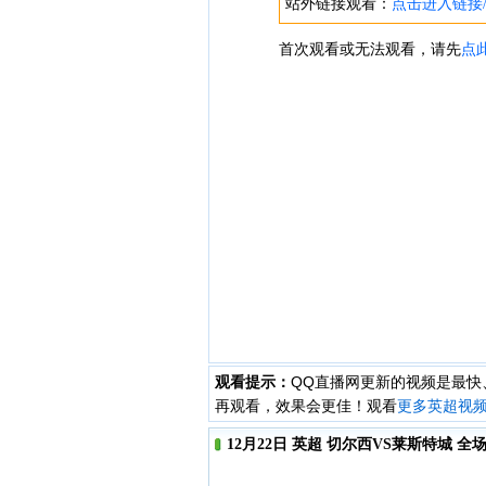
观看提示：
QQ直播网更新的视频是最
再观看，效果会更佳！观看
更多英超视
12月22日 英超 切尔西VS莱斯特城 