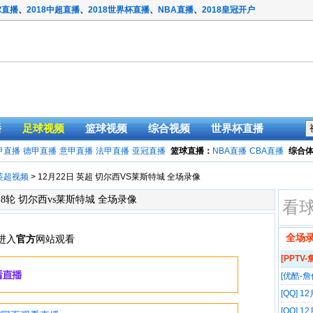
球直播
、
2018中超直播
、
2018世界杯直播
、
NBA直播
、
2018皇冠开户
播
足球视频
篮球视频
综合视频
世界杯直播
甲直播
德甲直播
意甲直播
法甲直播
亚冠直播
篮球直播：
NBA直播
CBA直播
综合
英超视频
> 12月22日 英超 切尔西VS莱斯特城 全场录像
超第18轮 切尔西vs莱斯特城 全场录像
看
全场
[PPTV
全场录
[优酷-詹
场录像
[QQ] 
像
[QQ] 