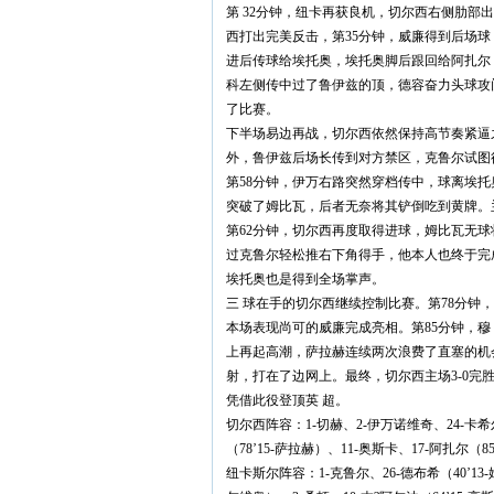
第 32分钟，纽卡再获良机，切尔西右侧肋
西打出完美反击，第35分钟，威廉得到后场
进后传球给埃托奥，埃托奥脚后跟回给阿扎尔，
科左侧传中过了鲁伊兹的顶，德容奋力头球攻
了比赛。
下半场易边再战，切尔西依然保持高节奏紧逼
外，鲁伊兹后场长传到对方禁区，克鲁尔试图
第58分钟，伊万右路突然穿档传中，球离埃
突破了姆比瓦，后者无奈将其铲倒吃到黄牌。
第62分钟，切尔西再度取得进球，姆比瓦无
过克鲁尔轻松推右下角得手，他本人也终于完
埃托奥也是得到全场掌声。
三 球在手的切尔西继续控制比赛。第78分
本场表现尚可的威廉完成亮相。第85分钟，穆
上再起高潮，萨拉赫连续两次浪费了直塞的机
射，打在了边网上。最终，切尔西主场3-0
凭借此役登顶英 超。
切尔西阵容：1-切赫、2-伊万诺维奇、24-卡希
（78’15-萨拉赫）、11-奥斯卡、17-阿扎尔（85
纽卡斯尔阵容：1-克鲁尔、26-德布希（40’13-