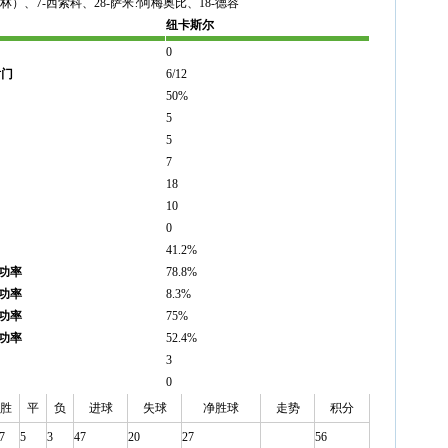
斯林）、7-西索科、28-萨米?阿梅奥比、18-德容
纽卡斯尔
0
射门
6/12
50%
5
5
7
18
10
0
41.2%
功率
78.8%
功率
8.3%
功率
75%
功率
52.4%
3
0
胜
平
负
进球
失球
净胜球
走势
积分
7
5
3
47
20
27
56