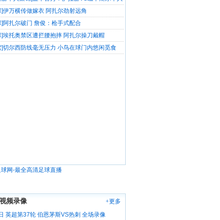
锦
球]伊万横传做嫁衣 阿扎尔劲射远角
球]阿扎尔破门 詹俊：枪手式配合
球]埃托奥禁区遭拦腰抱摔 阿扎尔操刀戴帽
絮]切尔西防线毫无压力 小鸟在球门内悠闲觅食
视频录像
+更多
日 英超第37轮 伯恩茅斯VS热刺 全场录像