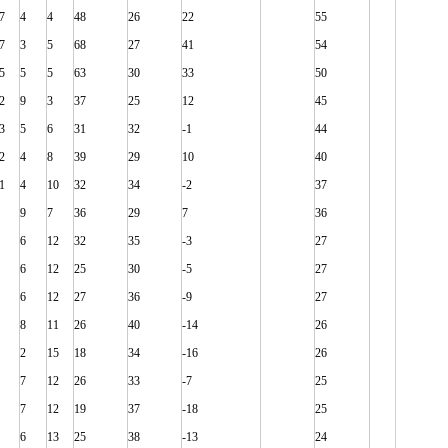
7
4
4
48
26
22
55
7
3
5
68
27
41
54
5
5
5
63
30
33
50
2
9
3
37
25
12
45
3
5
6
31
32
-1
44
2
4
8
39
29
10
40
1
4
10
32
34
-2
37
9
7
36
29
7
36
6
12
32
35
-3
27
6
12
25
30
-5
27
6
12
27
36
-9
27
8
11
26
40
-14
26
2
15
18
34
-16
26
7
12
26
33
-7
25
7
12
19
37
-18
25
6
13
25
38
-13
24