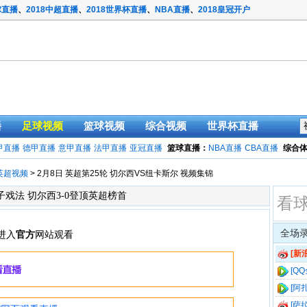
球直播
、
2018中超直播
、
2018世界杯直播
、
NBA直播
、
2018皇冠开户
播
足球视频
篮球视频
综合视频
世界杯直播
甲直播
德甲直播
意甲直播
法甲直播
亚冠直播
篮球直播：
NBA直播
CBA直播
综合
英超视频
> 2月8日 英超第25轮 切尔西VS纽卡斯尔 视频集锦
子戏法 切尔西3-0登顶英超榜首
看
全场
[新
英超榜
[Q
英超榜
[阿
福桥
[萨