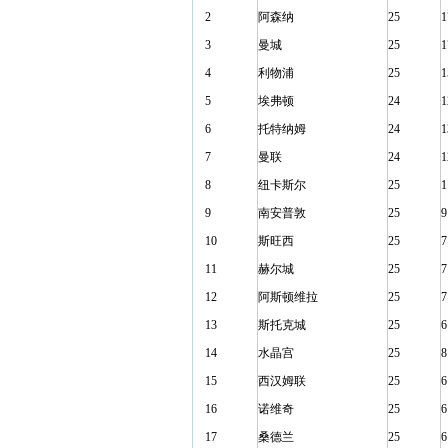
2
阿森纳
25
1
3
曼城
25
1
4
利物浦
25
1
5
埃弗顿
24
1
6
托特纳姆
24
1
7
曼联
24
1
8
纽卡斯尔
25
1
9
南安普敦
25
9
10
斯旺西
25
7
11
赫尔城
25
7
12
阿斯顿维拉
25
7
13
斯托克城
25
6
14
水晶宫
25
8
15
西汉姆联
25
6
16
诺维奇
25
6
17
桑德兰
25
6