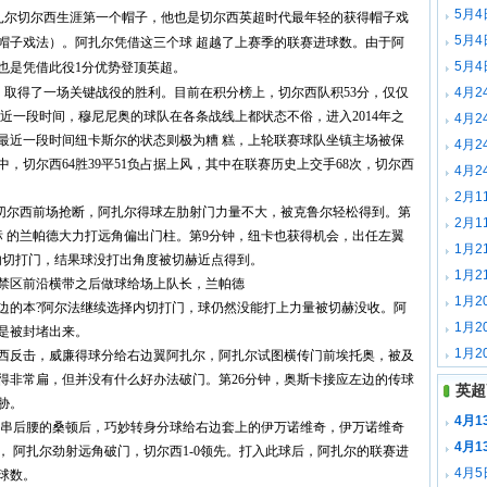
5月4
阿扎尔切尔西生涯第一个帽子，他也是切尔西英超时代最年轻的获得帽子戏
5月4
帽子戏法）。阿扎尔凭借这三个球 超越了上赛季的联赛进球数。由于阿
5月4
也是凭借此役1分优势登顶英超。
城，取得了一场关键战役的胜利。目前在积分榜上，切尔西队积53分，仅仅
4月2
近一段时间，穆尼尼奥的球队在各条战线上都状态不俗，进入2014年之
4月2
最近一段时间纽卡斯尔的状态则极为糟 糕，上轮联赛球队坐镇主场被保
4月2
，切尔西64胜39平51负占据上风，其中在联赛历史上交手68次，切尔西
4月2
2月1
，切尔西前场抢断，阿扎尔得球左肋射门力量不大，被克鲁尔轻松得到。第
2月1
标 的兰帕德大力打远角偏出门柱。第9分钟，纽卡也获得机会，出任左翼
1月2
内切打门，结果球没打出角度被切赫近点得到。
1月2
奥禁区前沿横带之后做球给场上队长，兰帕德
1月2
右边的本?阿尔法继续选择内切打门，球仍然没能打上力量被切赫没收。阿
1月2
是被封堵出来。
1月2
尔西反击，威廉得球分给右边翼阿扎尔，阿扎尔试图横传门前埃托奥，被及
得非常扁，但并没有什么好办法破门。第26分钟，奥斯卡接应左边的传球
英超
胁。
4月1
住客串后腰的桑顿后，巧妙转身分球给右边套上的伊万诺维奇，伊万诺维奇
4月1
 阿扎尔劲射远角破门，切尔西1-0领先。打入此球后，阿扎尔的联赛进
4月5
球数。