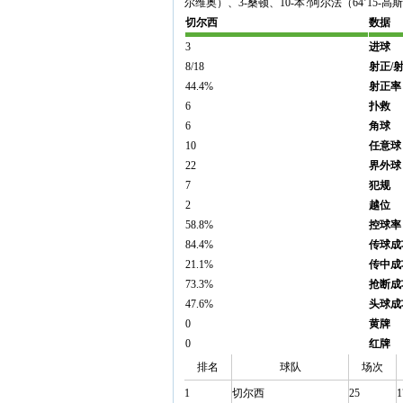
尔维奥）、3-桑顿、10-本?阿尔法（64’15-高
切尔西
数据
3
进球
8/18
射正/
44.4%
射正率
6
扑救
6
角球
10
任意球
22
界外球
7
犯规
2
越位
58.8%
控球率
84.4%
传球成
21.1%
传中成
73.3%
抢断成
47.6%
头球成
0
黄牌
0
红牌
排名
球队
场次
1
切尔西
25
1