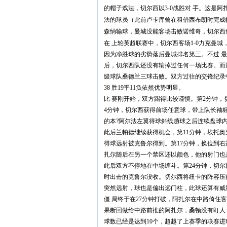
的帽子戏法，切尔西以3-0战胜对 手。这是
法的球员（此前卢卡库曾在租借西布朗时完成
森纳输球，曼城没能客场击败诺维奇，切尔西
在 上轮英超联赛中，切尔西客场1-0力克曼
因为净胜球的劣势落后曼城排名第三。不过 最
后，切尔西队还没有输掉过任何一场比赛。而
级球队桑德兰三球击败。双方过往的交锋纪录中
38 胜19平11负依然优势明显。
比 赛刚开始，双方踢得比较谨慎。第2分钟
4分钟，切尔西获得前场任意球，带上队长袖
的本?阿尔法左翼得球斜线趟球之后连续盘球
此后兰帕德继续获得机会，第11分钟，埃托
得球远射被克鲁尔得到。第17分钟，换位到
扎尔随后在另一个禁区还以颜色，他的射门也
此后双方不停地在中场缠斗。第24分钟，切
时出击的克鲁尔没收。切尔西将纽卡的阵容压
突然远射，球也是偏出远门柱，此球还算有威
僵 局终于在27分钟打破，阿扎尔在中路倚
果断回做给中路前推的阿扎尔，桑顿没有盯人，
球数已经是达到10个，超越了上赛季的联赛进