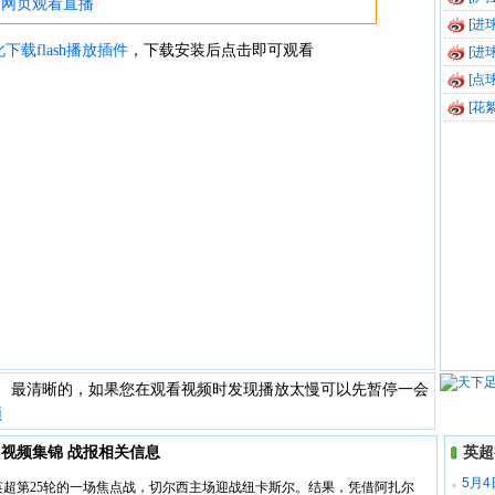
精彩集
[进
[进
[点
[花
快、最清晰的，如果您在观看视频时发现播放太慢可以先暂停一会
频
尔 视频集锦 战报相关信息
英超
5月4
来了英超第25轮的一场焦点战，切尔西主场迎战纽卡斯尔。结果，凭借阿扎尔