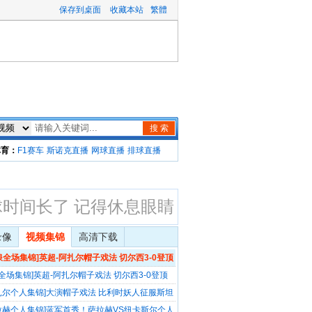
保存到桌面
收藏本站
繁體
搜 索
体育：
F1赛车
斯诺克直播
网球直播
排球直播
球时间长了 记得休息眼睛
录像
视频集锦
高清下载
浪全场集锦]英超-阿扎尔帽子戏法 切尔西3-0登顶
首
Q全场集锦]英超-阿扎尔帽子戏法 切尔西3-0登顶
首
扎尔个人集锦]大演帽子戏法 比利时妖人征服斯坦
拉赫个人集锦]蓝军首秀！萨拉赫VS纽卡斯尔个人