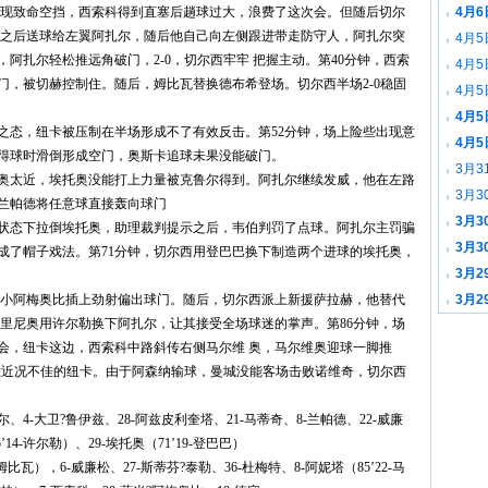
部出现致命空挡，西索科得到直塞后趟球过大，浪费了这次会。但随后切尔
4月6
球 之后送球给左翼阿扎尔，随后他自己向左侧跟进带走防守人，阿扎尔突
4月5
阿扎尔轻松推远角破门，2-0，切尔西牢牢 把握主动。第40分钟，西索
4月
门，被切赫控制住。随后，姆比瓦替换德布希登场。切尔西半场2-0稳固
4月5
4月5
之态，纽卡被压制在半场形成不了有效反击。第52分钟，场上险些出现意
4月5
得球时滑倒形成空门，奥斯卡追球未果没能破门。
3月3
托奥太近，埃托奥没能打上力量被克鲁尔得到。阿扎尔继续发威，他在左路
3月3
兰帕德将任意球直接轰向球门
3月3
球状态下拉倒埃托奥，助理裁判提示之后，韦伯判罚了点球。阿扎尔主罚骗
3月3
成了帽子戏法。第71分钟，切尔西用登巴巴换下制造两个进球的埃托奥，
3月2
钟，小阿梅奥比插上劲射偏出球门。随后，切尔西派上新援萨拉赫，他替代
3月2
 里尼奥用许尔勒换下阿扎尔，让其接受全场球迷的掌声。第86分钟，场
会，纽卡这边，西索科中路斜传右侧马尔维 奥，马尔维奥迎球一脚推
完胜近况不佳的纽卡。由于阿森纳输球，曼城没能客场击败诺维奇，切尔西
尔、4-大卫?鲁伊兹、28-阿兹皮利奎塔、21-马蒂奇、8-兰帕德、22-威廉
’14-许尔勒）、29-埃托奥（71’19-登巴巴）
姆比瓦），6-威廉松、27-斯蒂芬?泰勒、36-杜梅特、8-阿妮塔（85’22-马