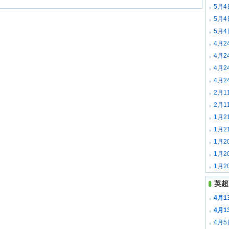
5月4
5月4
5月4
4月2
4月2
4月2
4月2
2月1
2月1
1月2
1月2
1月2
1月2
1月2
英超
4月1
4月1
4月5