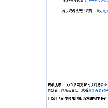
观看提示：
QQ直播网更新的视频是最
再观看，效果会更佳！观看
更多英超视
12月15日 英超第16轮 西布朗VS斯旺