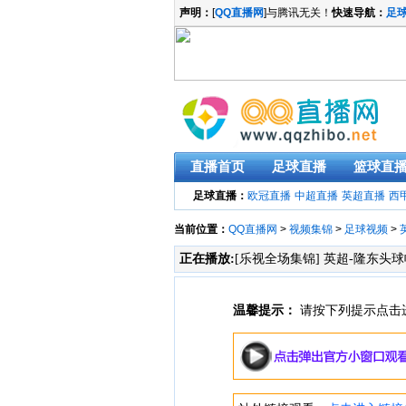
声明：
[
QQ直播网
]与腾讯无关！
快速导航：
足
直播首页
足球直播
篮球直
足球直播：
欧冠直播
中超直播
英超直播
西
当前位置：
QQ直播网
>
视频集锦
>
足球视频
>
正在播放:
[乐视全场集锦] 英超-隆东头球